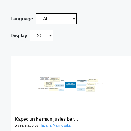
Language:
Display:
Kāpēc un kā mainījusies bērnības izpratne un bērnu audzināšana laika gaitā_
5 years ago by:
Tatjana Malinovska