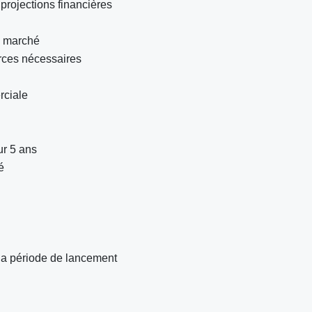
projections financières
du marché
urces nécessaires
rciale
ur 5 ans
é
la période de lancement