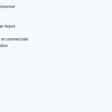
visionnel
age requis
g et commerciale
ution