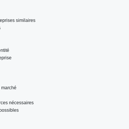
eprises similaires
s
ntité
eprise
du marché
urces nécessaires
 possibles