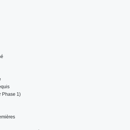
hé
e
equis
ir Phase 1)
remières