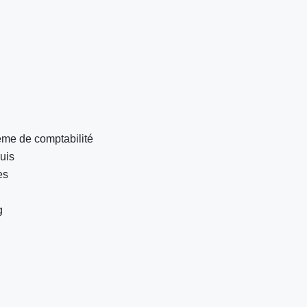
ème de comptabilité
uis
es
g