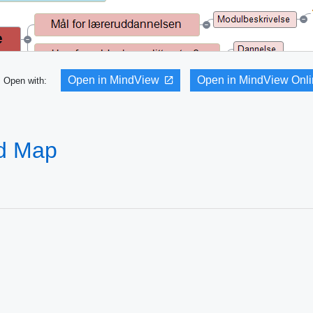
Open in MindView
Open in MindView Onl
Open with:
nd Map