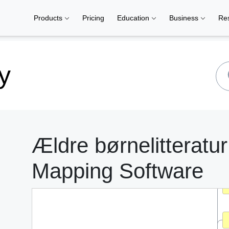
Products
Pricing
Education
Business
Re
y
Ældre børnelitteratu
Mapping Software