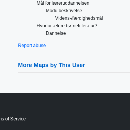
Mål for læreruddannelsen
Modulbeskrivelse
Videns-/færdighedsmål
Hvorfor ældre børnelitteratur?
Dannelse
Report abuse
More Maps by This User
ms of Service