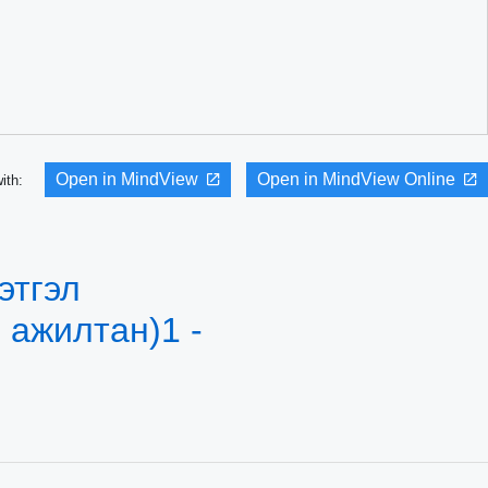
Open in MindView
Open in MindView Online
with:
этгэл
 ажилтан)1 -