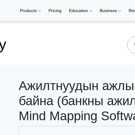
Products
Pricing
Education
Business
Re
y
Ажилтнуудын ажлын
байна (банкны ажил
Mind Mapping Softw