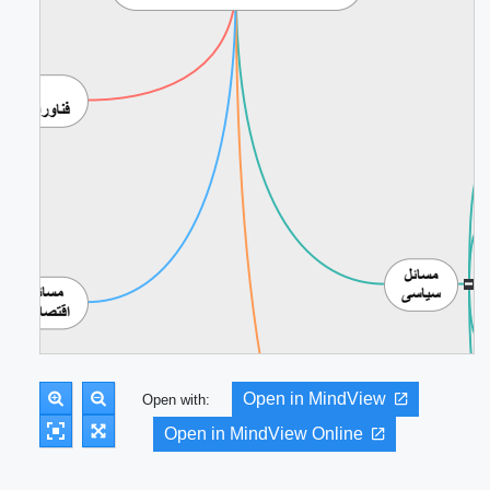
Open in MindView
Open with:
Open in MindView Online