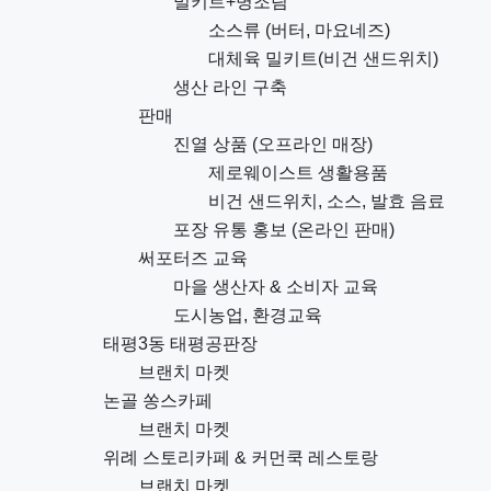
밀키트+병조림
소스류 (버터, 마요네즈)
대체육 밀키트(비건 샌드위치)
생산 라인 구축
판매
진열 상품 (오프라인 매장)
제로웨이스트 생활용품
비건 샌드위치, 소스, 발효 음료
포장 유통 홍보 (온라인 판매)
써포터즈 교육
마을 생산자 & 소비자 교육
도시농업, 환경교육
태평3동 태평공판장
브랜치 마켓
논골 쏭스카페
브랜치 마켓
위례 스토리카페 & 커먼쿡 레스토랑
브랜치 마켓