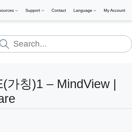
sources
Support
Contact
Language
My Account
(가칭)1 – MindView |
are