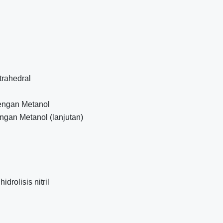
trahedral
engan Metanol
gan Metanol (lanjutan)
rolisis nitril