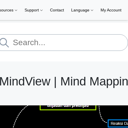
sources
Support
Contact
Language
My Account
 MindView | Mind Mappi