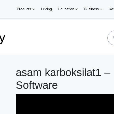
Products
Pricing
Education
Business
Re
y
asam karboksilat1 –
Software