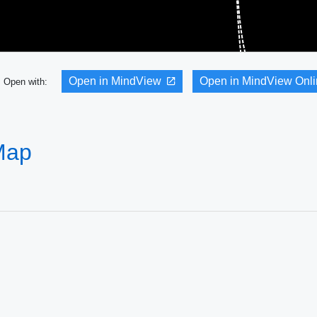
Open in MindView
Open in MindView Onl
Open with:
Map