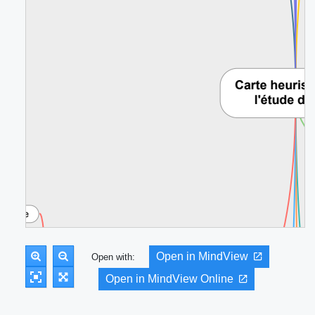
Open in MindView
Open with:
Open in MindView Online