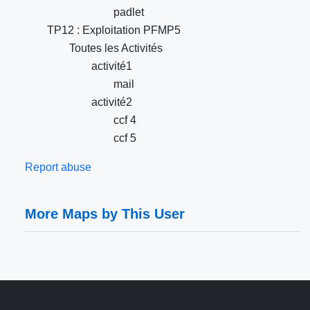
padlet
TP12 : Exploitation PFMP5
Toutes les Activités
activité1
mail
activité2
ccf 4
ccf 5
Report abuse
More Maps by This User