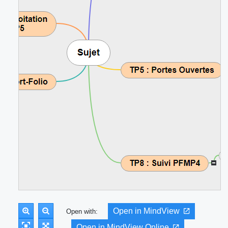
Open in MindView
Open with:
Open in MindView Online