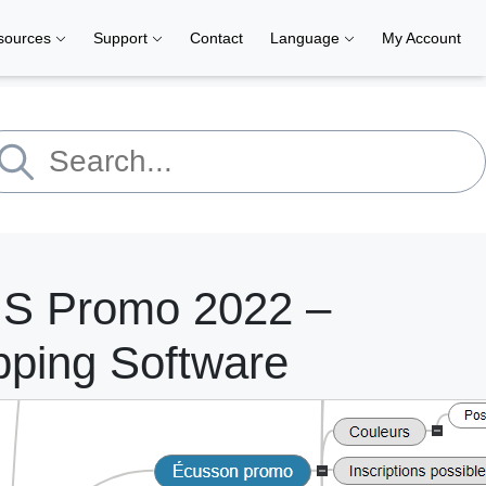
sources
Support
Contact
Language
My Account
MS Promo 2022 –
pping Software