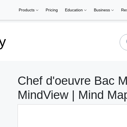
Products
Pricing
Education
Business
Re
y
Chef d'oeuvre Bac 
MindView | Mind Ma