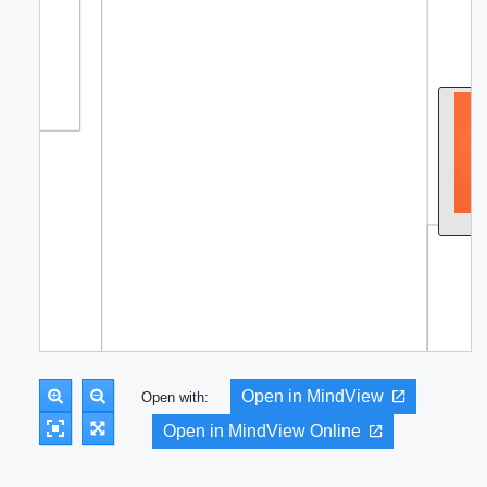
Open in MindView
Open with:
Open in MindView Online