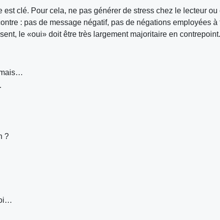
est clé. Pour cela, ne pas générer de stress chez le lecteur ou
ncontre : pas de message négatif, pas de négations employées à 
ent, le «oui» doit être très largement majoritaire en contrepoint
s mais…
…
n ?
moi…