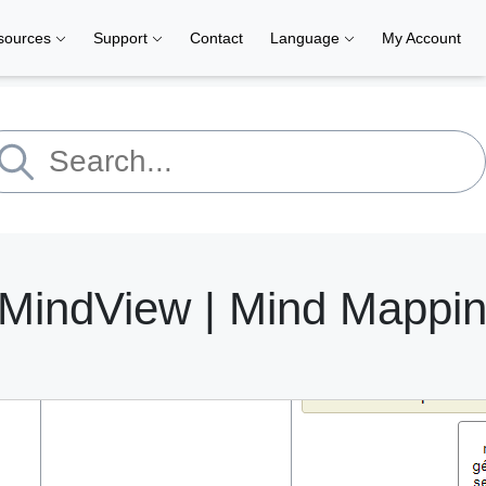
sources
Support
Contact
Language
My Account
– MindView | Mind Mappi