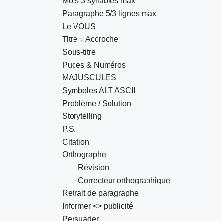
Mots 3 syllables max
Paragraphe 5/3 lignes max
Le VOUS
Titre = Accroche
Sous-titre
Puces & Numéros
MAJUSCULES
Symboles ALT ASCII
Problème / Solution
Storytelling
P.S.
Citation
Orthographe
Révision
Correcteur orthographique
Retrait de paragraphe
Informer <> publicité
Persuader