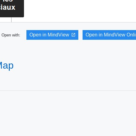
Open in MindView
Open in MindView Onl
Open with:
 Map