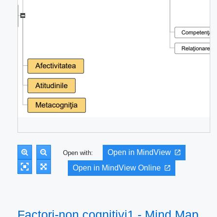
Open in MindView
Open with:
Open in MindView Online
Factori-non cognitivi1 - Mind Map