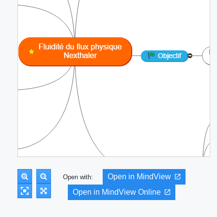
Open in MindView
Open with:
Open in MindView Online