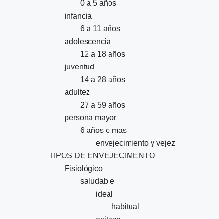
0 a 5 años
infancia
6 a 11 años
adolescencia
12 a 18 años
juventud
14 a 28 años
adultez
27 a 59 años
persona mayor
6 años o mas
envejecimiento y vejez
TIPOS DE ENVEJECIMENTO
Fisiológico
saludable
ideal
habitual