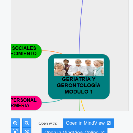
Open in MindView
Open with:
Open in MindView Online