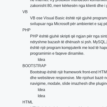
zakonisht 80, merr kërkesën nga klienti dhe i p
VB
VB ose Visual Basic është një gjuhë programi
svilupuar nga Microsoft për ambientet e saj
PHP
PHP është gjuhë skripti që ngjan për nga sin
ndryshme bazash të dhënash si psh. MySQL,MSS
është një program kompjuterik me kod të hap
programimin e faqeve dinamike.
Idea
BOOTSTRAP
Bootstrap është një framework front-end HTML,
dhe websiteve responsive. Me njohuri bazë në
navigime, modale, slide imazhesh dhe plugine
Idea
Idea
HTML