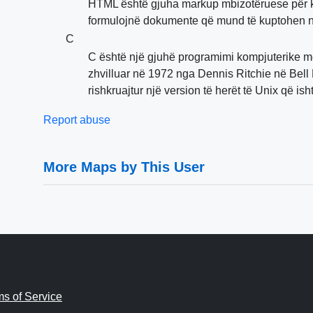
HTML është gjuha markup mbizotëruese për krijim
formulojnë dokumente që mund të kuptohen ng
C
C është një gjuhë programimi kompjuterike me 
zhvilluar në 1972 nga Dennis Ritchie në Bell 
rishkruajtur një version të herët të Unix që is
Report abuse
More Maps by This User
ms of Service