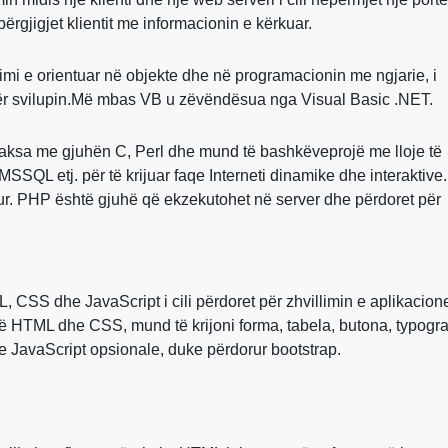
ërgjigjet klientit me informacionin e kërkuar.
mi e orientuar në objekte dhe në programacionin me ngjarie, i
 për svilupin.Më mbas VB u zëvëndësua nga Visual Basic .NET.
taksa me gjuhën C, Perl dhe mund të bashkëveprojë me lloje të
QL etj. për të krijuar faqe Interneti dinamike dhe interaktiv
ur. PHP është gjuhë që ekzekutohet në server dhe përdoret për
 CSS dhe JavaScript i cili përdoret për zhvillimin e aplikacion
 HTML dhe CSS, mund të krijoni forma, tabela, butona, typograf
 JavaScript opsionale, duke përdorur bootstrap.