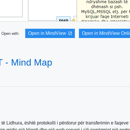
Open in MindView
Open in MindView Onl
Open with:
- Mind Map
 të Lidhura, është protokolli i përdorur për transferimin e faqev
 midis një klienti dhe një web serveri i cili nepërmjet një porte