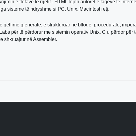
in e fletave të rrjetit . HTML lejon autorët e faqeve të internet
a sisteme të ndryshme si PC, Unix, Macintosh etj,
qëllime gjenerale, e strukturuar në blloqe, procedurale, impera
Labs për të përdorur me sistemin operativ Unix. C u përdor për t
hte shkruajtur në Assembler.