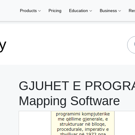
Products
Pricing
Education
Business
Re
y
GJUHET E PROGRAM
Mapping Software