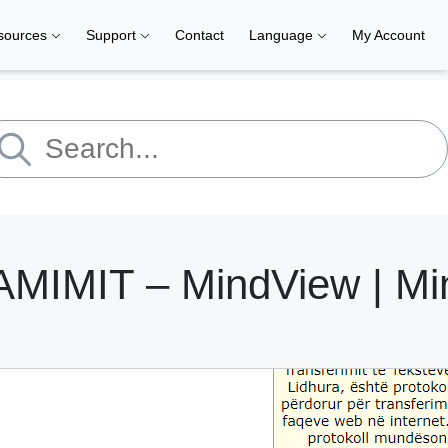
sources
Support
Contact
Language
My Account
IMIT – MindView | Mi