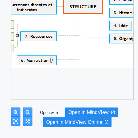
Open in MindView
Open with:
Open in MindView Online