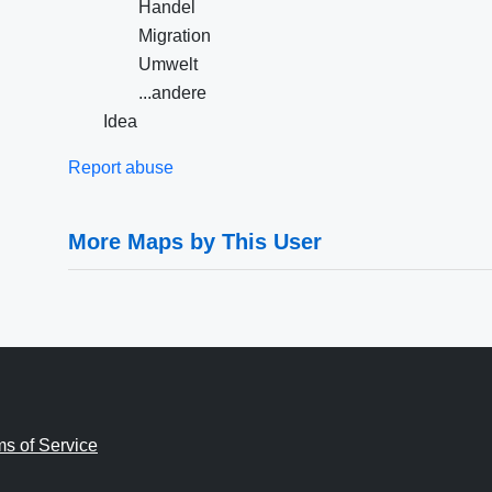
Handel
Migration
Umwelt
...andere
Idea
Report abuse
More Maps by This User
ms of Service