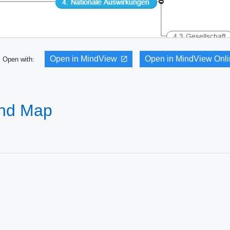
Open in MindView
Open in MindView Onl
Open with:
Mind Map