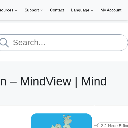
sources
Support
Contact
Language
My Account
ion – MindView | Mind