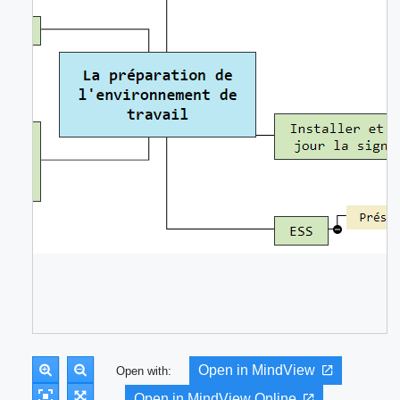
Open in MindView
Open with:
Open in MindView Online