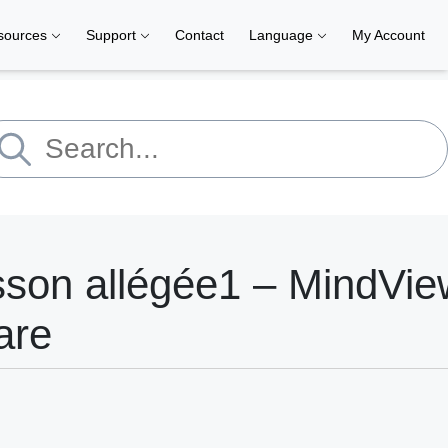
sources
Support
Contact
Language
My Account
sson allégée1 – MindVie
are