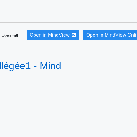
Open in MindView
Open in MindView Onl
Open with:
llégée1 - Mind