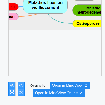
Open in MindView
Open with:
Open in MindView Online