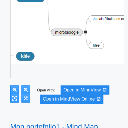
Open in MindView
Open with:
Open in MindView Online
Mon portefolio1 - Mind Map