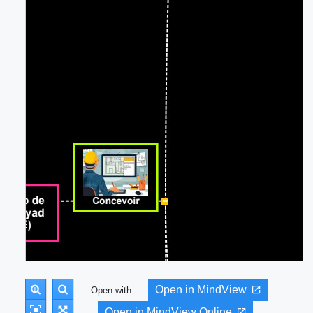
Open in MindView
Open with:
Open in MindView Online