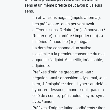
sens et un même préfixe peut avoir plusieurs
sens.
-in et -a : sens négatif (impoli, anormal).
Les préfixes -re, et -in peuvent avoir
différents sens. Refaire (-re ) : à nouveau /
Retirer (-re) : en arrière / importer ( -in) : à
l’intérieur / inaudible (-in) : négatif
La dernière consonne d’un suffixe
s’assimile à la première consonne du mot
auquel il s’adjoint. Accueillir, irréalisable,
adjoindre.
Prefixes d’origine grecque: -a, -an :
négation, -anti : opposition, -dys : mal, -eu :
bien, -hémisphère : demi, hyper : au-delà, -
hypo : en-dessous, -mono : seul, -para : à
côté de / contre, -péri : autour, -sym. -syn :
avec / union
Préfixes d’origine latine : -adhérents : tirer