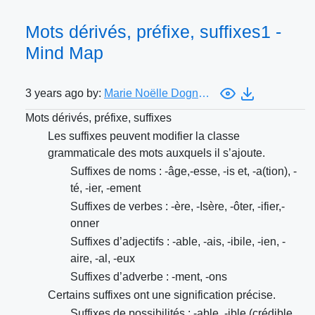
Mots dérivés, préfixe, suffixes1 -
Mind Map
3 years ago by:
Marie Noëlle Dognon
Mots dérivés, préfixe, suffixes
Les suffixes peuvent modifier la classe
grammaticale des mots auxquels il s’ajoute.
Suffixes de noms : -âge,-esse, -is et, -a(tion), -
té, -ier, -ement
Suffixes de verbes : -ère, -Isère, -ôter, -ifier,-
onner
Suffixes d’adjectifs : -able, -ais, -ibile, -ien, -
aire, -al, -eux
Suffixes d’adverbe : -ment, -ons
Certains suffixes ont une signification précise.
Suffixes de possibilités : -able, -ible (crédible,