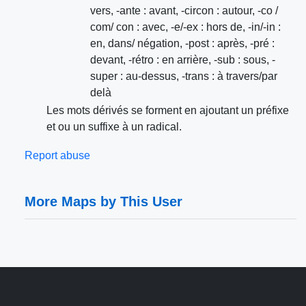
vers, -ante : avant, -circon : autour, -co /
com/ con : avec, -e/-ex : hors de, -in/-in :
en, dans/ négation, -post : après, -pré :
devant, -rétro : en arrière, -sub : sous, -
super : au-dessus, -trans : à travers/par
delà
Les mots dérivés se forment en ajoutant un préfixe
et ou un suffixe à un radical.
Report abuse
More Maps by This User