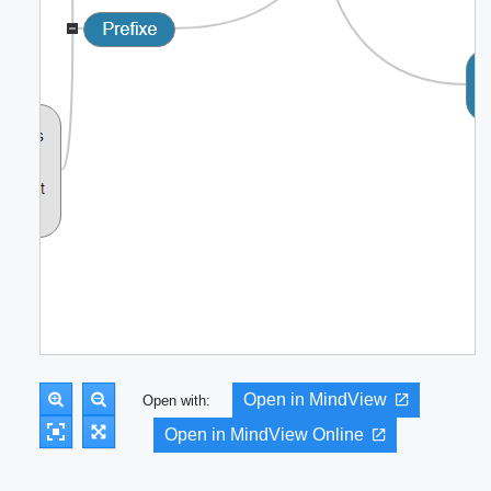
Open in MindView
Open with:
Open in MindView Online