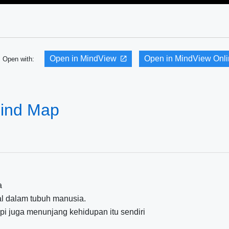
Open in MindView
Open in MindView Onl
Open with:
Mind Map
a
al dalam tubuh manusia.
tapi juga menunjang kehidupan itu sendiri