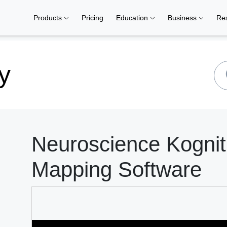
Products
Pricing
Education
Business
Re
y
Neuroscience Kognit
Mapping Software