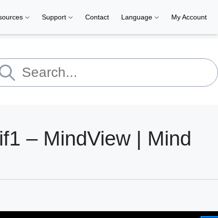
sources
Support
Contact
Language
My Account
if1 – MindView | Mind