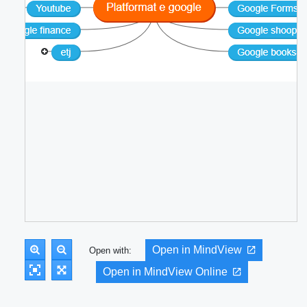
Open in MindView
Open with:
Open in MindView Online