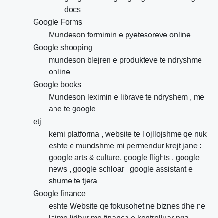
docs
Google Forms
Mundeson formimin e pyetesoreve online
Google shooping
mundeson blejren e produkteve te ndryshme
online
Google books
Mundeson leximin e librave te ndryshem , me
ane te google
etj
kemi platforma , website te llojllojshme qe nuk
eshte e mundshme mi permendur krejt jane :
google arts & culture, google flights , google
news , google schloar , google assistant e
shume te tjera
Google finance
eshte Website qe fokusohet ne biznes dhe ne
lajme lidhur me financa e kontrolluar nga