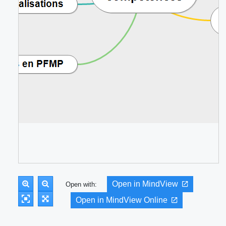
Open in MindView
Open with:
Open in MindView Online