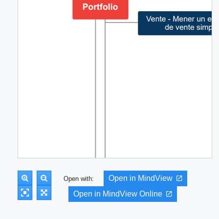
Open in MindView
Open with:
Open in MindView Online