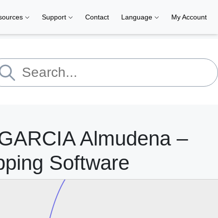
sources
Support
Contact
Language
My Account
 GARCIA Almudena –
pping Software