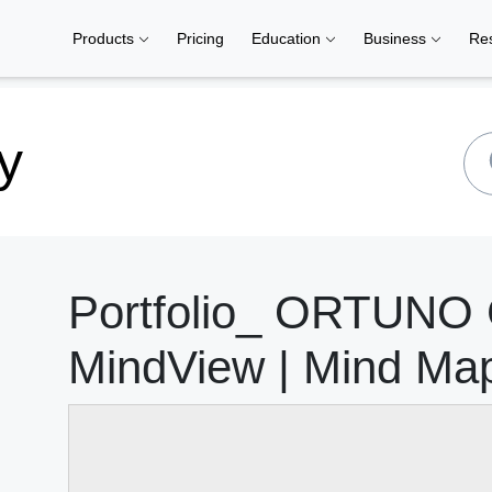
Products
Pricing
Education
Business
Re
y
Portfolio_ ORTUNO
MindView | Mind Ma