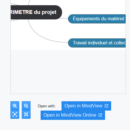
Open in MindView
Open with:
Open in MindView Online