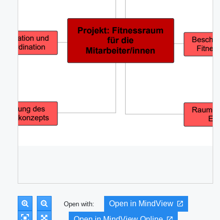
Open in MindView
Open with:
Open in MindView Online