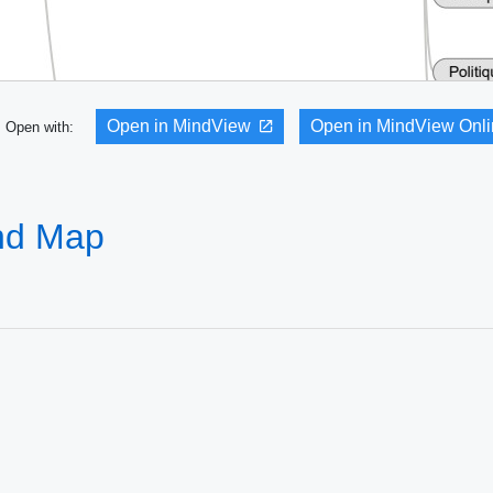
Open in MindView
Open in MindView Onl
Open with:
nd Map