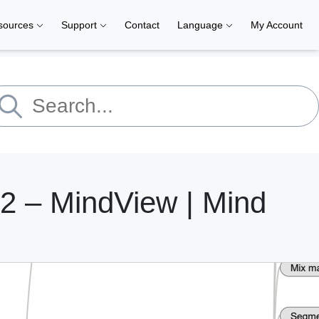
sources
Support
Contact
Language
My Account
– MindView | Mind