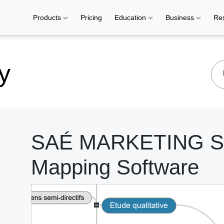
Products
Pricing
Education
Business
Re
y
SAÉ MARKETING S2 
Mapping Software