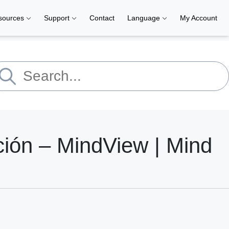
sources
Support
Contact
Language
My Account
ción – MindView | Mind