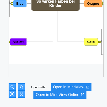
Open in MindView
Open with:
Open in MindView Online