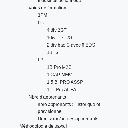
Industries de la mode
Voies de formation
3PM
LGT
4 div 2GT
1div T ST2S
2 div bac G avec 6 EDS
1BTS
LP
1B.Pro M2C
1 CAP MMV
1,5 B. PRO ASSP
1 B. Pro AEPA
Nbre d'apprenants
nbre apprenants : Historique et
prévisionnel
Démission/an des apprenants
Méthodologie de travail