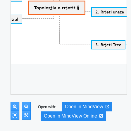
Open in MindView
Open with:
Open in MindView Online