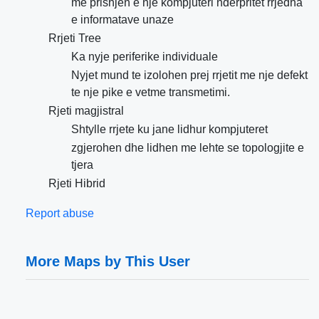
me prishjen e nje kompjuteri nderpritet rrjedha
e informatave unaze
Rrjeti Tree
Ka nyje periferike individuale
Nyjet mund te izolohen prej rrjetit me nje defekt
te nje pike e vetme transmetimi.
Rjeti magjistral
Shtylle rrjete ku jane lidhur kompjuteret
zgjerohen dhe lidhen me lehte se topologjite e
tjera
Rjeti Hibrid
Report abuse
More Maps by This User