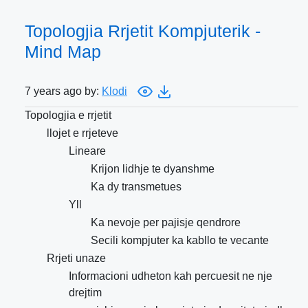
Topologjia Rrjetit Kompjuterik -
Mind Map
7 years ago by:
Klodi
Topologjia e rrjetit
llojet e rrjeteve
Lineare
Krijon lidhje te dyanshme
Ka dy transmetues
Yll
Ka nevoje per pajisje qendrore
Secili kompjuter ka kabllo te vecante
Rrjeti unaze
Informacioni udheton kah percuesit ne nje
drejtim