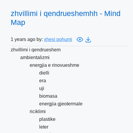
zhvillimi i qendrueshemhh - Mind
Map
1 years ago by:
xhesi pohumi
zhvillimi i qendrueshem
ambientalizmi
energjia e rinovueshme
dielli
era
uji
biomasa
energjia gjeotermale
riciklimi
plastike
leter