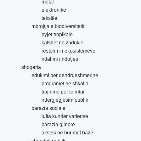
metal
elektronike
tekstile
mbrojtja e biodiversitetit
pyjet tropikale
kafshet ne zhdukje
restorimi i ekosistemeve
ndalimi i ndotjes
shoqeria
edukimi per qendrueshmerine
programet ne shkolla
trajnime per te rritur
ndergjegjesim publik
barazia sociale
lufta kunder varferise
barazia gjinore
aksesi ne burimet baze
shendeti publik