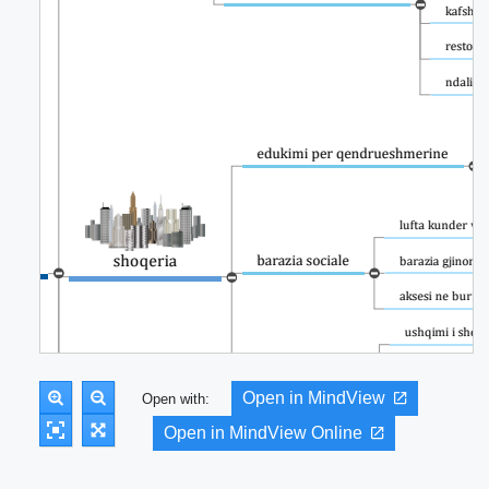
Open in MindView
Open with:
Open in MindView Online