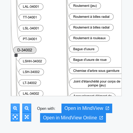
Open in MindView
Open with:
Open in MindView Online