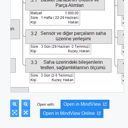
Open in MindView
Open with:
Open in MindView Online