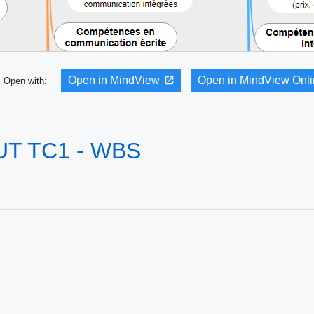
Open in MindView
Open in MindView Onl
Open with:
 BUT TC1 - WBS