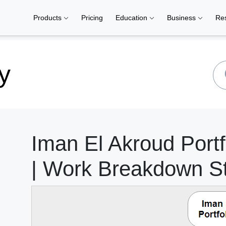
Products
Pricing
Education
Business
Re
y
Iman El Akroud Port
| Work Breakdown St