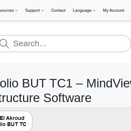
sources
Support
Contact
Language
My Account
folio BUT TC1 – MindVi
ructure Software