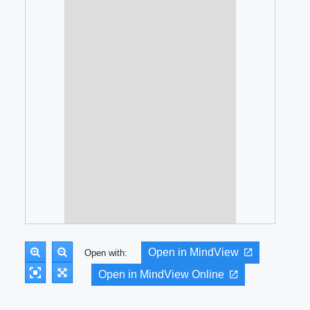
Open in MindView
Open with:
Open in MindView Online