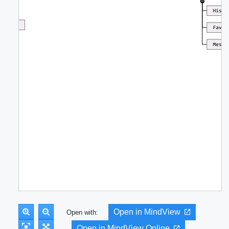
Open in MindView
Open with:
Open in MindView Online