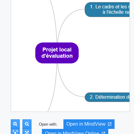
Open in MindView
Open with:
Open in MindView Online