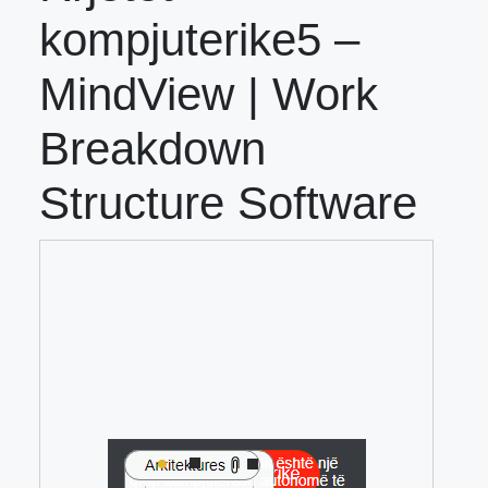
kompjuterike5 –
MindView | Work
Breakdown
Structure Software