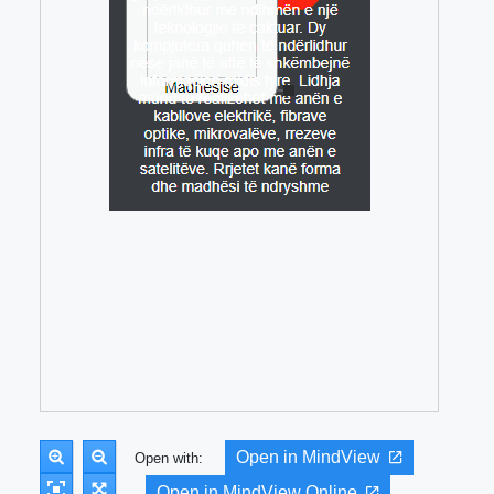
Open in MindView
Open with:
Open in MindView Online