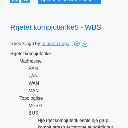
Rrjetet kompjuterike5 - WBS
5 years ago by:
Vionela Loga
Rrjetet kompjuterike
Madhesise
PAN
LAN
WAN
MAN
Topologjise
MESH
BUS
Një rrjet kompjuterik është një grup
kompjuterash autonomë të ndërlidhur