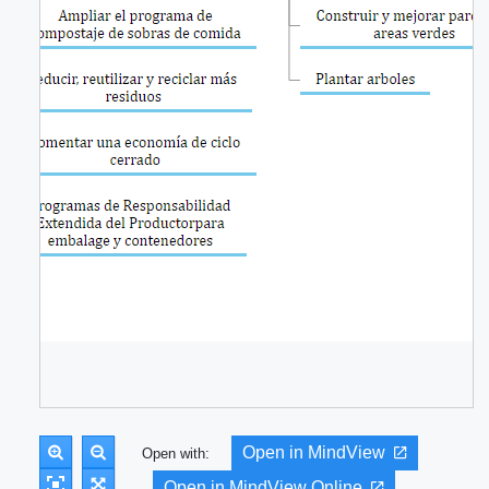
Open in MindView
Open with:
Open in MindView Online