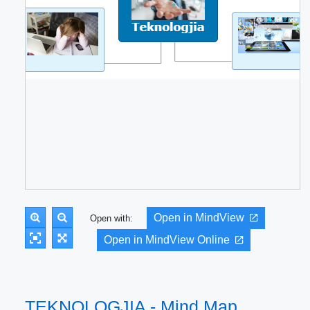
Open in MindView
Open with:
Open in MindView Online
TEKNOLOGJIA - Mind Map