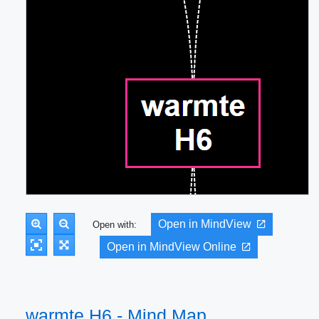
Open in MindView
Open with:
Open in MindView Online
warmte H6 - Mind Map