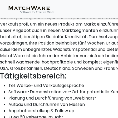
Softwareberater / Ver
Wir, ein gut eingeführtes, schnell expandierendes Soft
Verkaufsprofi, um ein neues Produkt am Markt einzuführ
unser Angebot auch in neuen Marktsegmenten einzuführe
beinhaltet, benötigen Sie dafür Kreativität, Durchsetzun
vorzudringen. Ihre Position beinhaltet fünf Wochen Urlau
außerdem unbegrenztes Wachstumspotential und bietet d
MatchWare ist ein führender Anbieter von einfach bedi
schnell wachsende, hochprofitable und komplett eigenfi
USA, Großbritannien, Deutschland, Schweden und Frankre
Tätigkeitsbereich:
Tel. Werbe- und Verkaufsgespräche
Software-Demonstration vor-Ort für potentielle Ku
Planung und Durchführung von „Webinars“
Aufbau und Durchführen von Messen
Angebotserstellung & Follow up
Etwa 60 Reisetage im Jahr