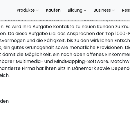
kauf
Produkte
Kaufen
Bildung
Business
Res
wareunternehmen suchen einen hoch motivierten, erfahre
en. Es wird Ihre Aufgabe Kontakte zu neuen Kunden zu kn
n. Da diese Aufgabe u.a. das Ansprechen der Top 1000-
gsvermögen und die Fähigkeit, bis zu den wirklichen Entsc
b, ein gutes Grundgehalt sowie monatliche Provisionen. Di
amit die Möglichkeit, ein nach oben offenes Einkommen 
enbarer Multimedia- und MindMapping-Software. MatchWa
nanzierte Firma hat ihren Sitz in Dänemark sowie Depen
ich.
nden