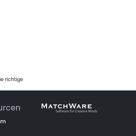
e richtige
urcen
um