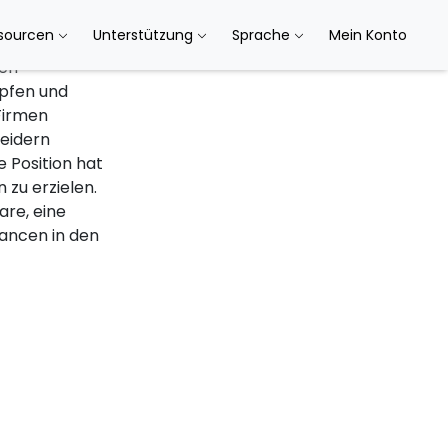
sourcen
Unterstützung
Sprache
Mein Konto
nen
üpfen und
Firmen
heidern
e Position hat
zu erzielen.
re, eine
dancen in den