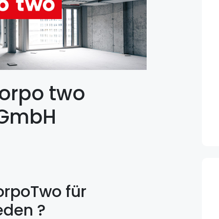
corpo two
 GmbH
orpoTwo für
eden ?